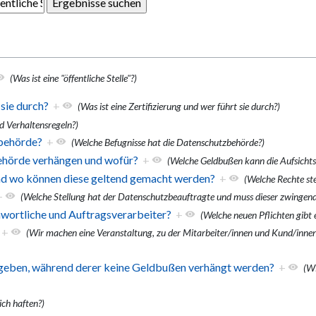
(Was ist eine "öffentliche Stelle"?)
 sie durch?
+
(Was ist eine Zertifizierung und wer führt sie durch?)
d Verhaltensregeln?)
zbehörde?
+
(Welche Befugnisse hat die Datenschutzbehörde?)
ehörde verhängen und wofür?
+
(Welche Geldbußen kann die Aufsicht
nd wo können diese geltend gemacht werden?
+
(Welche Rechte st
+
(Welche Stellung hat der Datenschutzbeauftragte und muss dieser zwingend
nwortliche und Auftragsverarbeiter?
+
(Welche neuen Pflichten gibt 
+
(Wir machen eine Veranstaltung, zu der Mitarbeiter/innen und Kund/innen
8 geben, während derer keine Geldbußen verhängt werden?
+
(Wi
ich haften?)