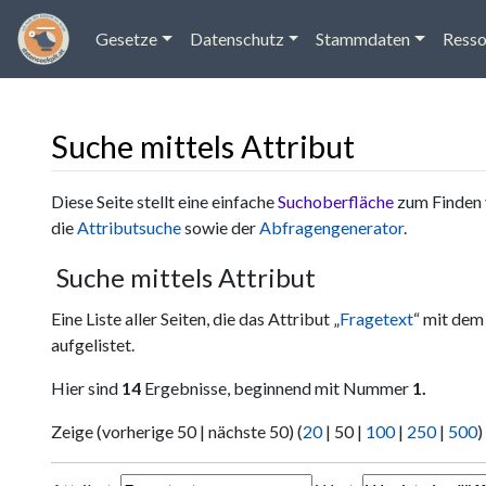
Gesetze
Datenschutz
Stammdaten
Resso
Suche mittels Attribut
Wechseln zu:
Navigation
,
Suche
Diese Seite stellt eine einfache
Suchoberfläche
zum Finden 
die
Attributsuche
sowie der
Abfragengenerator
.
Suche mittels Attribut
Eine Liste aller Seiten, die das Attribut „
Fragetext
“ mit dem
aufgelistet.
Hier sind
14
Ergebnisse, beginnend mit Nummer
1.
Zeige (
vorherige 50
|
nächste 50
) (
20
|
50
|
100
|
250
|
500
)