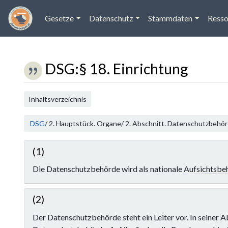
Gesetze
Datenschutz
Stammdaten
Resso
DSG
:
§ 18. Einrichtung
Wechseln zu:
Navigation
,
Suche
Inhaltsverzeichnis
DSG
/ 2. Hauptstück. Organe/ 2. Abschnitt. Datenschutzbehör
(1)
Die Datenschutzbehörde wird als nationale
Aufsichtsbe
(2)
Der Datenschutzbehörde steht ein Leiter vor. In seiner Ab