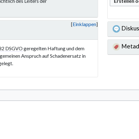
Erstellen 
chtlich des Leiters der
Einklappen
Diskus
Metad
 82
DSGVO
geregelten Haftung und dem
lgemeinen Anspruch auf Schadenersatz in
gelegt.