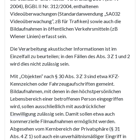
2004), BGBl. II Nr. 312/2004, enthaltenen
Videoüberwachungen (Standardanwendung „SA032
Videoüberwachung“, zB für Trafiken) sowie auch die
Bildaufnahmen in öffentlichen Verkehrsmitteln (zB
Wiener Linien) erfasst sein.
Die
Verarbeitung
akustischer Informationen ist im
Einzelfall zu beurteilen; in den Fällen des Abs. 3 Z 1 und 2
wird dies nicht zulässig sein.
Mit „Objekten“ nach
§ 30
Abs. 3 Z 3 sind etwa KFZ-
Kennzeichen oder Fahrzeugaufschriften gemeint.
Bildaufnahmen, mit denen in den höchstpersönlichen
Lebensbereich einer betroffenen Person eingegriffen
wird, sollen ausschließlich mit ausdrücklicher
Einwilligung
zulässig sein. Damit sollen etwa auch
kommerzielle Filmaufnahmen ermöglicht werden.
Abgesehen vom Kernbereich der Privatsphäre (
§ 31
Abs. 4 Z 1) soll auch ein unverhältnismäßiger Eingriff in