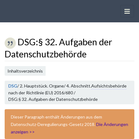
DSG
:
§ 32. Aufgaben der
Datenschutzbehörde
Wechseln zu:
Navigation
,
Suche
Inhaltsverzeichnis
DSG
/ 2. Hauptstück. Organe/ 4. Abschnitt.
Aufsichtsbehörde
nach der Richtlinie (EU) 2016/680 /
DSG:§ 32. Aufgaben der Datenschutzbehörde
Dieser Paragraph enthält Änderungen aus dem
Datenschutz-Deregulierungs-Gesetz 2018.
Die Änderungen
anzeigen >>