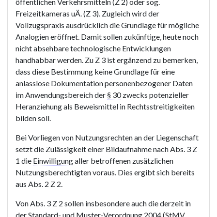
öffentlichen Verkehrsmitteln (Z 2) oder sog.
Freizeitkameras uÄ. (Z 3). Zugleich wird der
Vollzugspraxis ausdrücklich die Grundlage für mögliche
Analogien eröffnet. Damit sollen zukünftige, heute noch
nicht absehbare technologische Entwicklungen
handhabbar werden. Zu Z 3 ist ergänzend zu bemerken,
dass diese Bestimmung keine Grundlage für eine
anlasslose Dokumentation personenbezogener Daten
im Anwendungsbereich der
§ 30
zwecks potenzieller
Heranziehung als Beweismittel in Rechtsstreitigkeiten
bilden soll.
Bei Vorliegen von Nutzungsrechten an der Liegenschaft
setzt die Zulässigkeit einer Bildaufnahme nach Abs. 3 Z
1 die
Einwilligung
aller betroffenen zusätzlichen
Nutzungsberechtigten voraus. Dies ergibt sich bereits
aus Abs. 2 Z 2.
Von Abs. 3 Z 2 sollen insbesondere auch die derzeit in
der Standard- und Muster-Verordnung 2004 (StMV