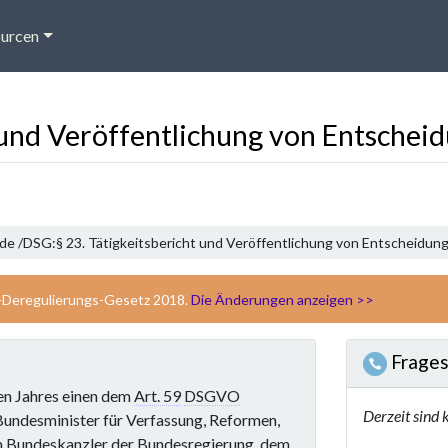
urcen
t und Veröffentlichung von Entschei
de /
DSG:§ 23. Tätigkeitsbericht und Veröffentlichung von Entscheidun
-Deregulierungs-Gesetz 2018.
Die Änderungen anzeigen >>
Frages
en Jahres einen dem
Art. 59
DSGVO
Derzeit sind 
Bundesminister für Verfassung, Reformen,
om Bundeskanzler der Bundesregierung, dem