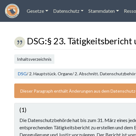
Gesetze
Datenschutz
Stammdaten
Resso
DSG
:
§ 23. Tätigkeitsberich
Wechseln zu:
Navigation
,
Suche
Inhaltsverzeichnis
DSG
/ 2. Hauptstück. Organe/ 2. Abschnitt. Datenschutzbehör
Dieser Paragraph enthält Änderungen aus dem Datenschutz
(1)
Die Datenschutzbehörde hat bis zum 31. März eines jed
entsprechenden Tätigkeitsbericht zu erstellen und dem 
Deregulierung und Justiz vorzulegen. Der Bericht ist v