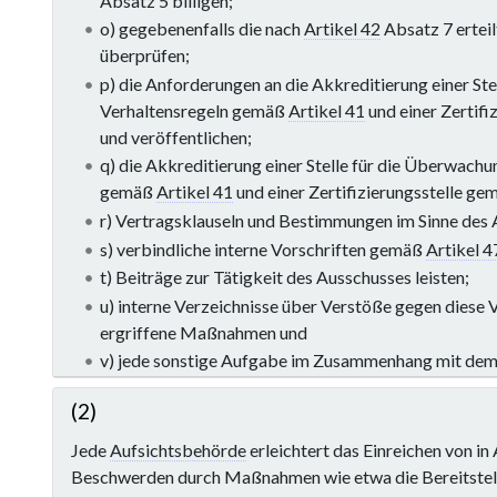
Absatz 5 billigen;
o) gegebenenfalls die nach
Artikel 42
Absatz 7 erteil
überprüfen;
p) die Anforderungen an die Akkreditierung einer St
Verhaltensregeln gemäß
Artikel 41
und einer Zertif
und veröffentlichen;
q) die Akkreditierung einer Stelle für die Überwachu
gemäß
Artikel 41
und einer Zertifizierungsstelle g
r) Vertragsklauseln und Bestimmungen im Sinne des 
s) verbindliche interne Vorschriften gemäß
Artikel 4
t) Beiträge zur Tätigkeit des Ausschusses leisten;
u) interne Verzeichnisse über Verstöße gegen dies
ergriffene Maßnahmen und
v) jede sonstige Aufgabe im Zusammenhang mit dem
(2)
Jede
Aufsichtsbehörde
erleichtert das Einreichen von i
Beschwerden durch Maßnahmen wie etwa die Bereitstell