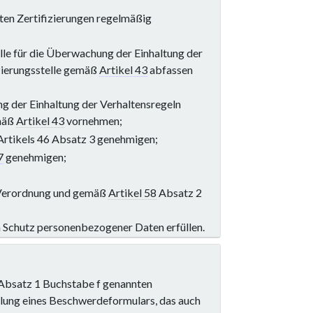
ten Zertifizierungen regelmäßig
elle für die Überwachung der Einhaltung der
izierungsstelle gemäß
Artikel 43
abfassen
ng der Einhaltung der Verhaltensregeln
emäß
Artikel 43
vornehmen;
Artikels 46 Absatz 3 genehmigen;
7
genehmigen;
e Verordnung und gemäß
Artikel 58
Absatz 2
 Schutz personenbezogener Daten erfüllen.
n Absatz 1 Buchstabe f genannten
ung eines Beschwerdeformulars, das auch