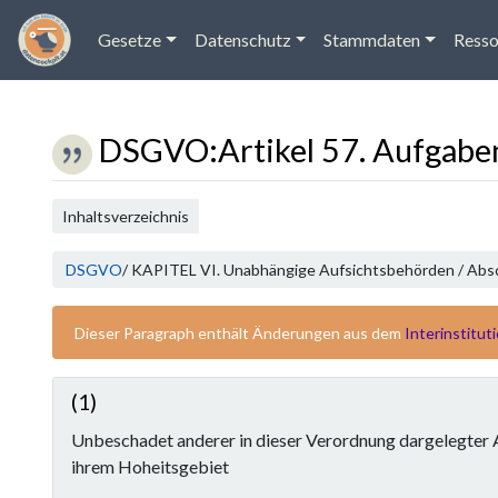
Gesetze
Datenschutz
Stammdaten
Resso
DSGVO
:
Artikel 57. Aufgabe
Wechseln zu:
Navigation
,
Suche
Inhaltsverzeichnis
DSGVO
/ KAPITEL VI. Unabhängige Aufsichtsbehörden / Absch
Dieser Paragraph enthält Änderungen aus dem
Interinstitut
(1)
Unbeschadet anderer in dieser Verordnung dargelegter
ihrem Hoheitsgebiet