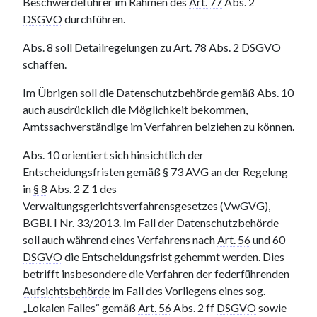
Beschwerdeführer im Rahmen des
Art. 77
Abs. 2
DSGVO
durchführen.
Abs. 8 soll Detailregelungen zu
Art. 78
Abs. 2
DSGVO
schaffen.
Im Übrigen soll die Datenschutzbehörde gemäß Abs. 10
auch ausdrücklich die Möglichkeit bekommen,
Amtssachverständige im Verfahren beiziehen zu können.
Abs. 10 orientiert sich hinsichtlich der
Entscheidungsfristen gemäß § 73 AVG an der Regelung
in
§ 8
Abs. 2 Z 1 des
Verwaltungsgerichtsverfahrensgesetzes (VwGVG),
BGBl. I Nr. 33/2013. Im Fall der Datenschutzbehörde
soll auch während eines Verfahrens nach
Art. 56
und 60
DSGVO
die Entscheidungsfrist gehemmt werden. Dies
betrifft insbesondere die Verfahren der federführenden
Aufsichtsbehörde
im Fall des Vorliegens eines sog.
„Lokalen Falles“ gemäß
Art. 56
Abs. 2 ff
DSGVO
sowie