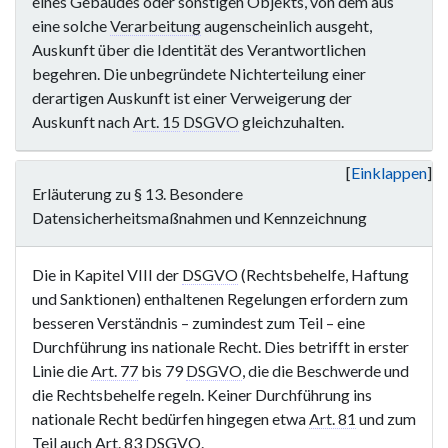
eines Gebäudes oder sonstigen Objekts, von dem aus
eine solche
Verarbeitung
augenscheinlich ausgeht,
Auskunft über die Identität des Verantwortlichen
begehren. Die unbegründete Nichterteilung einer
derartigen Auskunft ist einer Verweigerung der
Auskunft nach
Art. 15
DSGVO
gleichzuhalten.
Einklappen
Erläuterung zu § 13. Besondere
Datensicherheitsmaßnahmen und Kennzeichnung
Die in Kapitel VIII der
DSGVO
(Rechtsbehelfe, Haftung
und Sanktionen) enthaltenen Regelungen erfordern zum
besseren Verständnis – zumindest zum Teil – eine
Durchführung ins nationale Recht. Dies betrifft in erster
Linie die
Art. 77
bis 79
DSGVO
, die die Beschwerde und
die Rechtsbehelfe regeln. Keiner Durchführung ins
nationale Recht bedürfen hingegen etwa
Art. 81
und zum
Teil auch
Art. 83
DSGVO
.