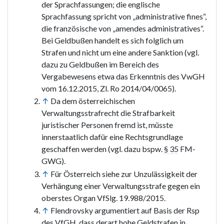
der Sprachfassungen; die englische
Sprachfassung spricht von „administrative fines“,
die französische von „amendes administratives“.
Bei Geldbußen handelt es sich folglich um
Strafen und nicht um eine andere Sanktion (vgl.
dazu zu Geldbußen im Bereich des
Vergabewesens etwa das Erkenntnis des VwGH
vom 16.12.2015, Zl. Ro 2014/04/0065).
↑
Da dem österreichischen
Verwaltungsstrafrecht die Strafbarkeit
juristischer Personen fremd ist, müsste
innerstaatlich dafür eine Rechtsgrundlage
geschaffen werden (vgl. dazu bspw.
§ 35
FM-
GWG).
↑
Für Österreich siehe zur Unzulässigkeit der
Verhängung einer Verwaltungsstrafe gegen ein
oberstes Organ VfSlg. 19.988/2015.
↑
Flendrovsky argumentiert auf Basis der Rsp
des VfGH, dass derart hohe Geldstrafen in