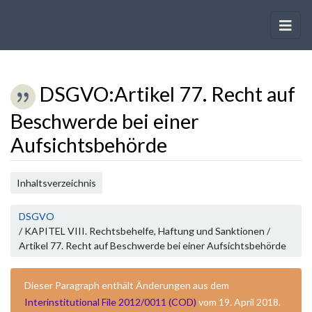
DSGVO
:
Artikel 77. Recht auf
Beschwerde bei einer
Aufsichtsbehörde
Wechseln zu:
Navigation
,
Suche
Inhaltsverzeichnis
DSGVO
/ KAPITEL VIII. Rechtsbehelfe, Haftung und Sanktionen /
Artikel 77. Recht auf Beschwerde bei einer Aufsichtsbehörde
Dieser Paragraph enthält Änderungen aus dem
Interinstitutional File 2012/0011 (COD)
vom 19. April 2018.