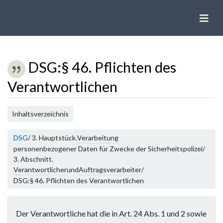
DSG
:
§ 46. Pflichten des
Verantwortlichen
Wechseln zu:
Navigation
,
Suche
Inhaltsverzeichnis
DSG
/ 3. Hauptstück.
Verarbeitung
personenbezogener Daten für Zwecke der Sicherheitspolizei/
3. Abschnitt.
Verantwortlicher
und
Auftragsverarbeiter
/
DSG:§ 46. Pflichten des Verantwortlichen
Der Verantwortliche hat die in
Art. 24
Abs. 1 und 2 sowie