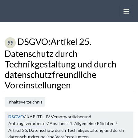
DSGVO
:
Artikel 25.
Datenschutz durch
Technikgestaltung und durch
datenschutzfreundliche
Voreinstellungen
Wechseln zu:
Navigation
,
Suche
Inhaltsverzeichnis
DSGVO
/ KAPITEL IV.
Verantwortlicher
und
Auftragsverarbeiter
/ Abschnitt 1. Allgemeine Pflichten /
Artikel 25. Datenschutz durch Technikgestaltung und durch
datenschutzfreundliche Voreinstellungen