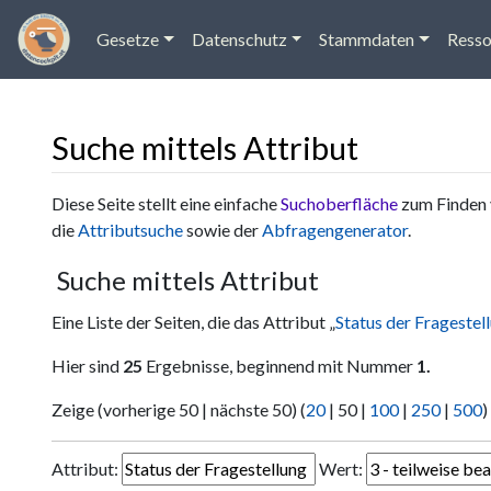
Gesetze
Datenschutz
Stammdaten
Resso
Suche mittels Attribut
Wechseln zu:
Navigation
,
Suche
Diese Seite stellt eine einfache
Suchoberfläche
zum Finden 
die
Attributsuche
sowie der
Abfragengenerator
.
Suche mittels Attribut
Eine Liste der Seiten, die das Attribut „
Status der Fragestel
Hier sind
25
Ergebnisse, beginnend mit Nummer
1.
Zeige (
vorherige 50
|
nächste 50
) (
20
|
50
|
100
|
250
|
500
)
Attribut:
Wert: