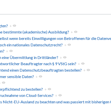
gten?
+
ine bestimmte (akademische) Ausbildung?
+
lbst wenn bereits Einwilligungen von Betroffenen für die Datenv
och ein nationales Datenschutzrecht?
+
en?
+
h eine Übermittlung in Drittländer?
+
twortlicher Beauftragter nach § 9 VStG sein?
+
htend einen Datenschutzbeauftragten bestellen?
+
mmer sensible Daten?
+
+
rpflichtend zu bestellen?
+
pruchnahme von Cloud-Services?
+
ins Nicht-EU-Ausland zu beachten und was passiert mit bisherige