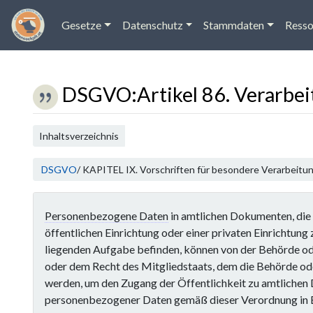
Gesetze
Datenschutz
Stammdaten
Resso
DSGVO
:
Artikel 86. Verarbe
Wechseln zu:
Navigation
,
Suche
Inhaltsverzeichnis
DSGVO
/ KAPITEL IX. Vorschriften für besondere Verarbeitun
Personenbezogene Daten
in amtlichen Dokumenten, die 
öffentlichen Einrichtung oder einer privaten Einrichtung 
liegenden Aufgabe befinden, können von der Behörde o
oder dem Recht des Mitgliedstaats, dem die Behörde oder
werden, um den Zugang der Öffentlichkeit zu amtliche
personenbezogener Daten gemäß dieser Verordnung in E