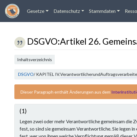
Gesetze
Datenschutz
Stammdaten
Resso
DSGVO
:
Artikel 26. Gemein
Wechseln zu:
Navigation
,
Suche
Inhaltsverzeichnis
DSGVO
/ KAPITEL IV.
Verantwortlicher
und
Auftragsverarbeite
Dieser Paragraph enthält Änderungen aus dem
Interinstitut
(1)
Legen zwei oder mehr Verantwortliche gemeinsam die Zw
fest, so sind sie gemeinsam Verantwortliche. Sie legen i
fest, wer von ihnen welche Verpflichtung gemäß dieser V