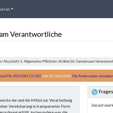
urcen
sam Verantwortliche
r
/ Abschnitt 1. Allgemeine Pflichten /
Artikel 26. Gemeinsam Verantwort
ional File 2012/0011 (COD)
vom 19. April 2018.
Die Änderungen anzeige
Frages
ecke der und die Mittel zur
Verarbeitung
Derzeit sind 
n einer Vereinbarung in transparenter Form
erordnung erfüllt, insbesondere was die