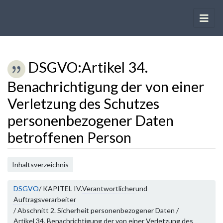
DSGVO
:
Artikel 34.
Benachrichtigung der von einer
Verletzung des Schutzes
personenbezogener Daten
betroffenen Person
Wechseln zu:
Navigation
,
Suche
Inhaltsverzeichnis
DSGVO
/ KAPITEL IV.
Verantwortlicher
und
Auftragsverarbeiter
/ Abschnitt 2. Sicherheit personenbezogener Daten /
Artikel 34. Benachrichtigung der von einer Verletzung des