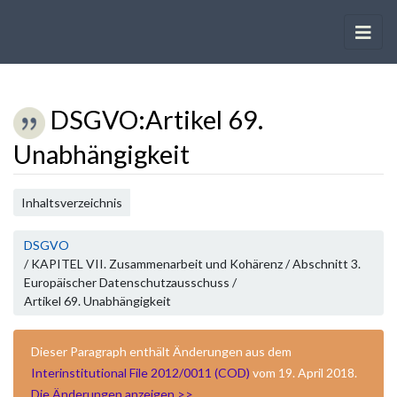
DSGVO
:
Artikel 69.
Unabhängigkeit
Wechseln zu:
Navigation
,
Suche
Inhaltsverzeichnis
DSGVO
/ KAPITEL VII. Zusammenarbeit und Kohärenz / Abschnitt 3.
Europäischer Datenschutzausschuss /
Artikel 69. Unabhängigkeit
Dieser Paragraph enthält Änderungen aus dem
Interinstitutional File 2012/0011 (COD)
vom 19. April 2018.
Die Änderungen anzeigen >>