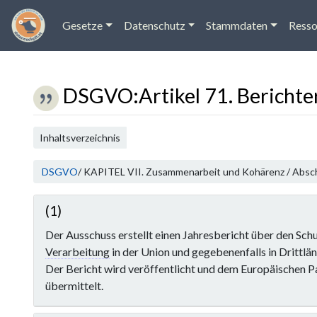
Gesetze
Datenschutz
Stammdaten
Resso
DSGVO
:
Artikel 71. Berichte
Wechseln zu:
Navigation
,
Suche
Inhaltsverzeichnis
DSGVO
/ KAPITEL VII. Zusammenarbeit und Kohärenz / Absch
(1)
Der Ausschuss erstellt einen Jahresbericht über den Schu
Verarbeitung
in der Union und gegebenenfalls in Drittlä
Der Bericht wird veröffentlicht und dem Europäischen 
übermittelt.