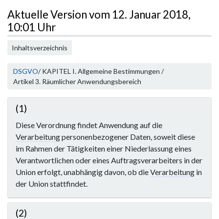
e
Aktuelle Version vom 12. Januar 2018,
B
10:01 Uhr
e
a
Inhaltsverzeichnis
r
b
DSGVO
/ KAPITEL I. Allgemeine Bestimmungen /
e
Artikel 3. Räumlicher Anwendungsbereich
i
t
(1)
u
Diese Verordnung findet Anwendung auf die
n
Verarbeitung
personenbezogener Daten, soweit diese
g
im Rahmen der Tätigkeiten einer Niederlassung eines
s
Verantwortlichen oder eines Auftragsverarbeiters in der
z
Union erfolgt, unabhängig davon, ob die
Verarbeitung
in
u
der Union stattfindet.
s
a
m
(2)