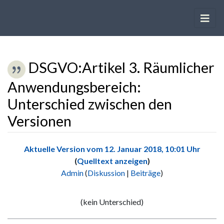
DSGVO:Artikel 3. Räumlicher
Anwendungsbereich:
Unterschied zwischen den
Versionen
Wechseln zu:
Navigation
,
Suche
Aktuelle Version vom 12. Januar 2018, 10:01 Uhr
(
Quelltext anzeigen
)
Admin
(
Diskussion
|
Beiträge
)
K
e
(kein Unterschied)
i
n