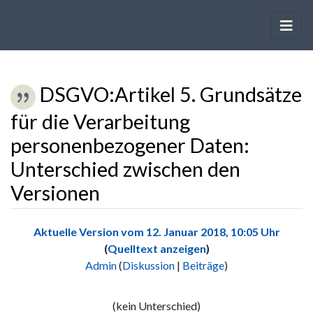
DSGVO:Artikel 5. Grundsätze
für die Verarbeitung
personenbezogener Daten:
Unterschied zwischen den
Versionen
Wechseln zu:
Navigation
,
Suche
Aktuelle Version vom 12. Januar 2018, 10:05 Uhr
(
Quelltext anzeigen
)
Admin
(
Diskussion
|
Beiträge
)
K
e
(kein Unterschied)