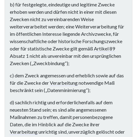
m
b) für festgelegte, eindeutige und legitime Zwecke
m
erhoben werden und dürfen nicht in einer mit diesen
e
Zwecken nicht zu vereinbarenden Weise
n
weiterverarbeitet werden; eine Weiterverarbeitung für
f
im öffentlichen Interesse liegende Archivzwecke, für
a
wissenschaftliche oder historische Forschungszwecke
s
oder für statistische Zwecke gilt gemäß
Artikel 89
s
Absatz 1 nicht als unvereinbar mit den ursprünglichen
u
Zwecken („Zweckbindung“);
n
c) dem Zweck angemessen und erheblich sowie auf das
g
für die Zwecke der
Verarbeitung
notwendige Maß
beschränkt sein („Datenminimierung“);
d) sachlich richtig und erforderlichenfalls auf dem
neuesten Stand sein; es sind alle angemessenen
Maßnahmen zu treffen, damit personenbezogene
Daten, die im Hinblick auf die Zwecke ihrer
Verarbeitung
unrichtig sind, unverzüglich gelöscht oder