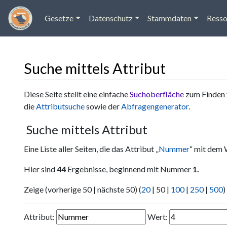
Gesetze
Datenschutz
Stammdaten
Resso
Suche mittels Attribut
Wechseln zu:
Navigation
,
Suche
Diese Seite stellt eine einfache
Suchoberfläche
zum Finden 
die
Attributsuche
sowie der
Abfragengenerator
.
Suche mittels Attribut
Eine Liste aller Seiten, die das Attribut „
Nummer
“ mit dem 
Hier sind
44
Ergebnisse, beginnend mit Nummer
1.
Zeige (
vorherige 50
|
nächste 50
) (
20
|
50
|
100
|
250
|
500
)
Attribut:
Wert: