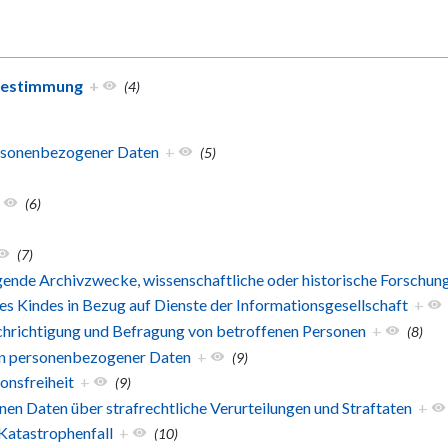
bestimmung
+
(4)
ersonenbezogener Daten
+
(5)
+
(6)
(7)
iegende Archivzwecke, wissenschaftliche oder historische Forschu
es Kindes in Bezug auf Dienste der Informationsgesellschaft
+
chrichtigung und Befragung von betroffenen Personen
+
(8)
en personenbezogener Daten
+
(9)
onsfreiheit
+
(9)
n Daten über strafrechtliche Verurteilungen und Straftaten
+
Katastrophenfall
+
(10)