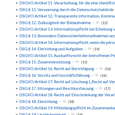
DSGVO:Artikel 11. Verarbeitung, für die eine Identifizi
DSG:§ 11. Verwarnung durch die Datenschutzbehörde
DSGVO:Artikel 12. Transparente Information, Kommuni
DSG:§ 12. Zulässigkeit der Bildaufnahme
+
(12)
DSGVO:Artikel 13. Informationspflicht bei Erhebung 
DSG:§ 13. Besondere Datensicherheitsmaßnahmen un
DSGVO:Artikel 14. Informationspflicht, wenn die per
DSG:§ 14. Einrichtung und Aufgaben
+
(14)
DSGVO:Artikel 15. Auskunftsrecht der betroffenen P
DSG:§ 15. Zusammensetzung
+
(15)
DSGVO:Artikel 16. Recht auf Berichtigung
+
(16)
DSG:§ 16. Vorsitz und Geschäftsführung
+
(16)
DSGVO:Artikel 17. Recht auf Löschung („Recht auf Ve
DSG:§ 17. Sitzungen und Beschlussfassung
+
(17)
DSGVO:Artikel 18. Recht auf Einschränkung der Verar
DSG:§ 18. Einrichtung
+
(18)
DSGVO:Artikel 19. Mitteilungspflicht im Zusammenha
DSG:§ 19. Unabhängigkeit
+
(19)